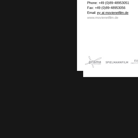
Phone: +49 (0)89-48953051
Fax: +49 (0)89-48953056
Email:
ey at movienetfilm.de
www.movienetfilm.de