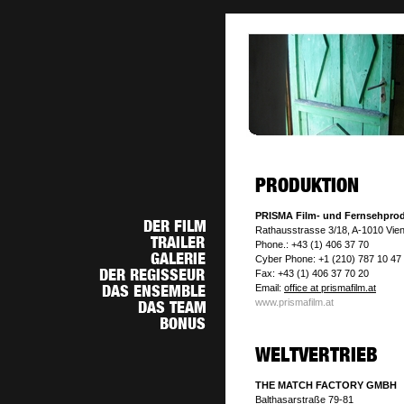
PRISMA Film- und Fernsehpro
Rathausstrasse 3/18, A-1010 Vie
Phone.: +43 (1) 406 37 70
Cyber Phone: +1 (210) 787 10 47
Fax: +43 (1) 406 37 70 20
Email:
office at prismafilm.at
www.prismafilm.at
THE MATCH FACTORY GMBH
Balthasarstraße 79-81