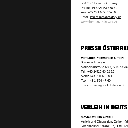
50670 Cologne / Germany
Phone: +49 221 539 709-0
Fax: +49 221 539 709-10
Email:
info at matchfactory.de
www.the-match-factory.de
Filmladen Filmverleih GmbH
Susanne Auzinger
Mariahilferstraße 58/7, A-1070 Vi
Tel: +43 1-523 43 62 23
Mobil: +43 650-60 18 116
Fax: +43 1-526 47 49
Email:
s.auzinger at filmladen.at
Movienet Film GmbH
Verleih und Disposition: Esther Y
Rosenheimer Straße 52, D-8166