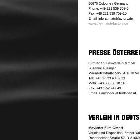
50670 Cologne / Germany
Phone: +49 221 539 709-0
Fax: +49 221 539 709-10
Email:
info at matchfactory.de
www.the-match-factory.de
Filmladen Filmverleih GmbH
Susanne Auzinger
Mariahilferstraße 58/7, A-1070 Vi
Tel: +43 1-523 43 62 23
Mobil: +43 650-60 18 116
Fax: +43 1-526 47 49
Email:
s.auzinger at filmladen.at
Movienet Film GmbH
Verleih und Disposition: Esther Y
Rosenheimer Straße 52, D-8166