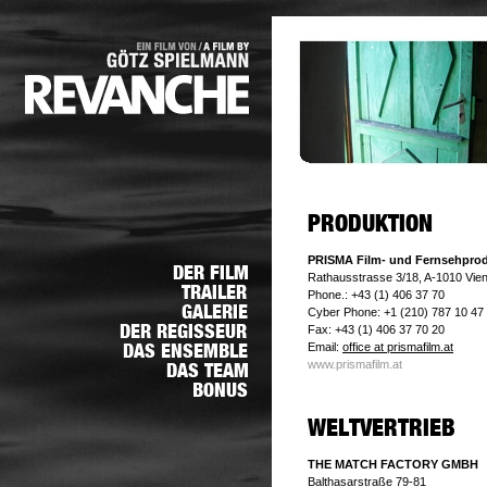
PRISMA Film- und Fernsehpro
Rathausstrasse 3/18, A-1010 Vie
Phone.: +43 (1) 406 37 70
Cyber Phone: +1 (210) 787 10 47
Fax: +43 (1) 406 37 70 20
Email:
office at prismafilm.at
www.prismafilm.at
THE MATCH FACTORY GMBH
Balthasarstraße 79-81