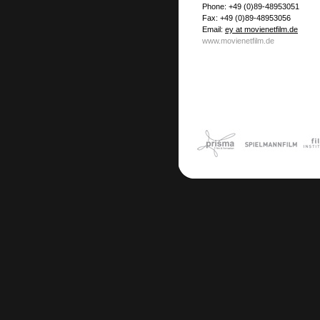
Phone: +49 (0)89-48953051
Fax: +49 (0)89-48953056
Email:
ey at movienetfilm.de
www.movienetfilm.de