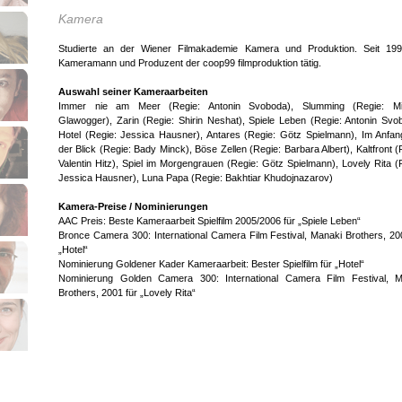
Kamera
Studierte an der Wiener Filmakademie Kamera und Produktion. Seit 199
Kameramann und Produzent der coop99 filmproduktion tätig.
Auswahl seiner Kameraarbeiten
Immer nie am Meer (Regie: Antonin Svoboda), Slumming (Regie: Mi
Glawogger), Zarin (Regie: Shirin Neshat), Spiele Leben (Regie: Antonin Svo
Hotel (Regie: Jessica Hausner), Antares (Regie: Götz Spielmann), Im Anfa
der Blick (Regie: Bady Minck), Böse Zellen (Regie: Barbara Albert), Kaltfront (
Valentin Hitz), Spiel im Morgengrauen (Regie: Götz Spielmann), Lovely Rita (
Jessica Hausner), Luna Papa (Regie: Bakhtiar Khudojnazarov)
Kamera-Preise / Nominierungen
AAC Preis: Beste Kameraarbeit Spielfilm 2005/2006 für „Spiele Leben“
Bronce Camera 300: International Camera Film Festival, Manaki Brothers, 20
„Hotel“
Nominierung Goldener Kader Kameraarbeit: Bester Spielfilm für „Hotel“
Nominierung Golden Camera 300: International Camera Film Festival, M
Brothers, 2001 für „Lovely Rita“