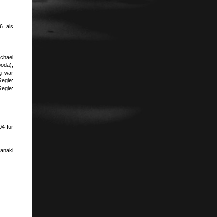
6 als
chael
boda),
ng war
Regie:
Regie:
04 für
anaki