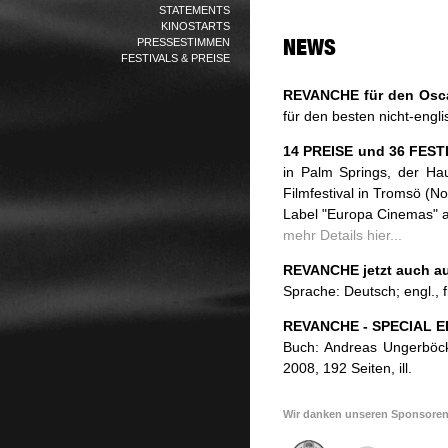
STATEMENTS
KINOSTARTS
PRESSESTIMMEN
FESTIVALS & PREISE
REVANCHE für den Osca
für den besten nicht-engl
14 PREISE und 36 FEST
in Palm Springs, der Hau
Filmfestival in Tromsö (
Label "Europa Cinemas" a
mehr Details hier...
REVANCHE jetzt auch auf
Sprache: Deutsch; engl., fr
REVANCHE - SPECIAL ED
Buch: Andreas Ungerböck 
2008, 192 Seiten, ill.
Wir danken unseren Sponsoren