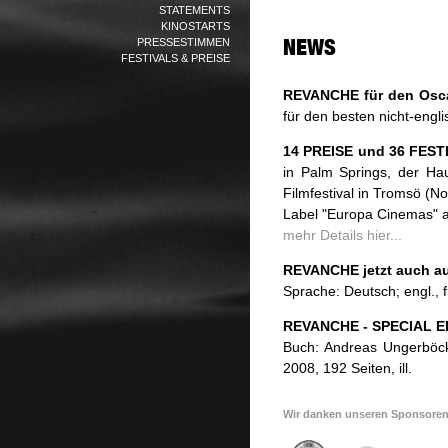
STATEMENTS
KINOSTARTS
PRESSESTIMMEN
FESTIVALS & PREISE
REVANCHE für den Osca
für den besten nicht-engl
14 PREISE und 36 FEST
in Palm Springs, der Hau
Filmfestival in Tromsö (
Label "Europa Cinemas" a
mehr Details hier...
REVANCHE jetzt auch auf
Sprache: Deutsch; engl., fr
REVANCHE - SPECIAL ED
Buch: Andreas Ungerböck 
2008, 192 Seiten, ill.
Wir danken unseren Sponsoren