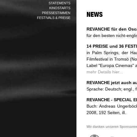
STATEMENTS
KINOSTARTS
PRESSESTIMMEN
FESTIVALS & PREISE
REVANCHE für den Osca
für den besten nicht-engl
14 PREISE und 36 FEST
in Palm Springs, der Hau
Filmfestival in Tromsö (
Label "Europa Cinemas" a
mehr Details hier...
REVANCHE jetzt auch auf
Sprache: Deutsch; engl., fr
REVANCHE - SPECIAL ED
Buch: Andreas Ungerböck 
2008, 192 Seiten, ill.
Wir danken unseren Sponsoren