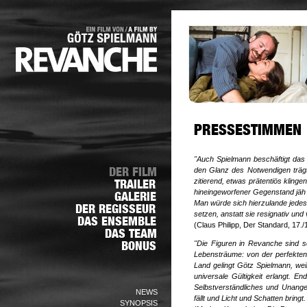
"Auch Spielmann beschäftigt das Sp
den Glanz des
Notwendigen trägt"
zitierend, etwas prätentiös kling
hineingeworfener Gegenstand jäh 
Man würde sich hierzulande jede
setzen, anstatt sie
resignativ und 
(Claus Philipp, Der Standard, 17./
"Die Figuren in Revanche sind s
Lebensträume: von der perfekten
Land gelingt Götz Spielmann, wei
universale
Gültigkeit erlangt. E
Selbstverständliches und Unange
NEWS
fällt und Licht und Schatten bring
SYNOPSIS