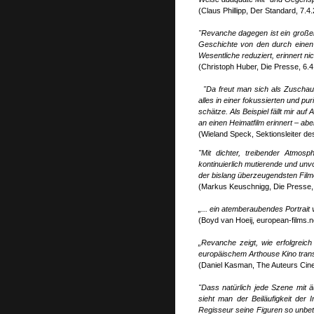
(Claus Phillipp, Der Standard, 7.4
"Revanche dagegen ist ein großer
Geschichte von den durch einen 
Wesentliche reduziert, erinnert ni
(Christoph Huber, Die Presse, 6.4
"Da freut man sich als Zuschau
alles in einer fokussierten und pu
schätze. Als Beispiel fällt mir au
an einen Heimatfilm erinnert – a
(Wieland Speck, Sektionsleiter d
"Mit dichter, treibender Atmos
kontinuierlich mutierende und un
der bislang überzeugendsten Filme
(Markus Keuschnigg, Die Presse,
„... ein atemberaubendes Portrait
(Boyd van Hoeij, european-films.n
„Revanche zeigt, wie erfolgreich
europäischem Arthouse Kino trans
(Daniel Kasman, The Auteurs Cin
"Dass natürlich jede Szene mit äu
sieht man der Beiläufigkeit der
Regisseur seine Figuren so unbetei