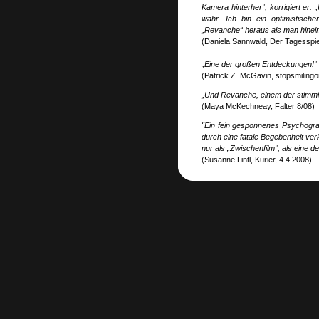
Kamera hinterher“, korrigiert e
wahr. Ich bin ein optimistisch
„Revanche“ heraus als man hinein
(Daniela Sannwald, Der Tagesspi
„Eine der großen Entdeckungen!“
(Patrick Z. McGavin, stopsmilingo
„Und Revanche, einem der stimmigst
(Maya McKechneay, Falter 8/08)
"Ein fein gesponnenes Psychogra
durch eine fatale Begebenheit verk
nur als „Zwischenfilm“, als eine 
(Susanne Lintl, Kurier, 4.4.2008)