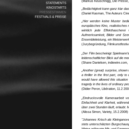
(Markus Keuschnigg, Die Presse,
STATEMENTS
KINOSTARTS
„Bedächtigkeit kann ganz klar da
PRESSESTIMMEN
(Daniel Kasman, The Auteurs Cin
FESTIVALS & PREISE
„
Hier werden keine Muster bedi
europäisches Kino, realistisches
wirklich jede Effekthascherei
Aufmerksamkeit, Bilder und Szen
Ensembleleistung, ein Meisterwerk
(Jurybegründung, Filmkunstfestiv
„Der Film bescheinigt Spielmann’
leidenschaftlicher Blick auf die m
(Shane Danielsen, indiewire.com,
„Another (great) surprise, shown 
a thriller in the first part, only
would have allowed this situation
tragedy in the lives of ordinary p
(Didier Peron, Libération, 11.2 200
„Eindrucksvolle Kameraarbeit v
Einfachheit und Klarheit, währen
über zwei Stunden läuft, erlaubt. 
(Alissa Simon, Variety, 15.2.2008)
"Johannes Krisch als Kleinganov
stets unterschätzten Burgschausp
Weise adäquate Mit- und Gegenspie