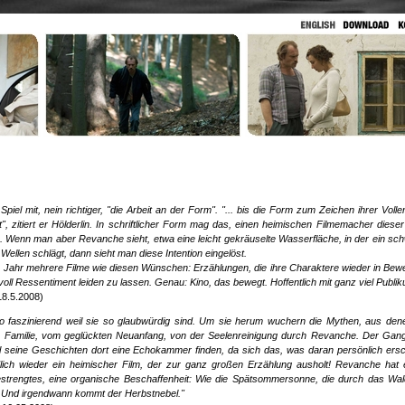
iel mit, nein richtiger, "die Arbeit an der
Form". "... bis die Form zum Zeichen ihrer Voll
, zitiert er Hölderlin. In schriftlicher Form mag das, einen
heimischen Filmemacher dieser
en. Wenn
man aber Revanche sieht, etwa eine leicht gekräuselte Wasserfläche, in der ein
sch
Wellen schlägt, dann sieht man diese
Intention eingelöst.
s Jahr mehrere Filme wie diesen Wünschen:
Erzählungen, die ihre Charaktere wieder in Be
voll Ressentiment leiden zu lassen. Genau: Kino, das bewegt. Hoffentlich mit ganz viel Publik
18.5.2008)
o faszinierend weil sie so glaubwürdig sind. Um sie herum wuchern die
Mythen, aus dene
 Familie, vom geglückten Neuanfang, von
der Seelenreinigung durch Revanche. Der Gang
l seine
Geschichten dort eine Echokammer finden, da sich das, was daran persönlich ersc
ndlich wieder ein heimischer Film, der zur ganz großen Erzählung ausholt!
Revanche hat 
strengtes, eine organische Beschaffenheit: Wie
die Spätsommersonne, die durch das Wald
t. Und irgendwann
kommt der Herbstnebel."