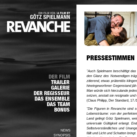
"Auch Spielmann beschäftigt das Sp
den Glanz des
Notwendigen trägt"
zitierend, etwas prätentiös kling
hineingeworfener Gegenstand jäh 
Man würde sich hierzulande jede
setzen, anstatt sie
resignativ und 
(Claus Philipp, Der Standard, 17./
"Die Figuren in Revanche sind s
Lebensträume: von der perfekten
Land gelingt Götz Spielmann, wei
universale
Gültigkeit erlangt. E
Selbstverständliches und Unange
NEWS
fällt und Licht und Schatten bring
SYNOPSIS