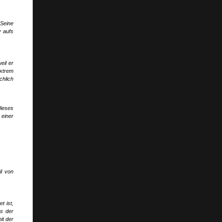
 Seine
v aufs
eil er
extrem
chlich
ieses
 einer
il von
t ist,
ss der
it der