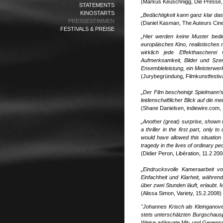
(Markus Keuschnigg, Die Presse,
STATEMENTS
KINOSTARTS
„Bedächtigkeit kann ganz klar da
PRESSESTIMMEN
(Daniel Kasman, The Auteurs Cin
FESTIVALS & PREISE
„
Hier werden keine Muster bedi
europäisches Kino, realistisches
wirklich jede Effekthascherei
Aufmerksamkeit, Bilder und Szen
Ensembleleistung, ein Meisterwerk
(Jurybegründung, Filmkunstfestiv
„Der Film bescheinigt Spielmann’
leidenschaftlicher Blick auf die m
(Shane Danielsen, indiewire.com,
„Another (great) surprise, shown 
a thriller in the first part, only
would have allowed this situation
tragedy in the lives of ordinary p
(Didier Peron, Libération, 11.2 200
„Eindrucksvolle Kameraarbeit v
Einfachheit und Klarheit, währen
über zwei Stunden läuft, erlaubt. 
(Alissa Simon, Variety, 15.2.2008)
"Johannes Krisch als Kleinganov
stets unterschätzten Burgschausp
Weise adäquate Mit- und Gegenspie