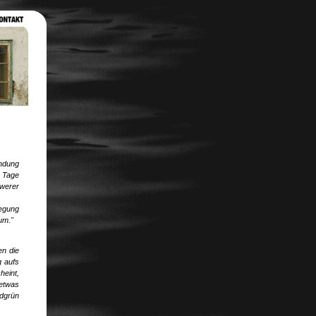
endung
 Tage
werer
wegung
um."
n die
 aufs
heint,
etwas
grün