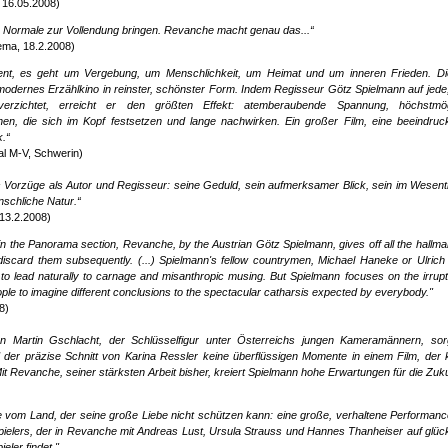
 16.05.2008)
s Normale zur Vollendung bringen. Revanche macht genau das...“
ema, 18.2.2008)
ent, es geht um Vergebung, um Menschlichkeit, um Heimat und um inneren Frieden. Die
 modernes Erzählkino in reinster, schönster Form.
Indem Regisseur Götz Spielmann auf jede
 verzichtet, erreicht er den größten Effekt: atemberaubende Spannung, höchstmög
en, die sich im Kopf festsetzen und lange nachwirken. Ein großer Film, eine beeindru
.“
al M-V, Schwerin)
s Vorzüge als Autor und Regisseur: seine Geduld, sein aufmerksamer Blick, sein im Wesent
enschliche Natur.“
 13.2.2008)
in the Panorama section, Revanche, by the Austrian Götz Spielmann, gives off all the hallma
 to discard them subsequently. (...) Spielmann's fellow countrymen, Michael Haneke or Ulrich 
 to lead naturally to carnage and misanthropic musing. But Spielmann focuses on the irrupt
eople to imagine different conclusions to the spectacular catharsis expected by everybody."
8)
on Martin Gschlacht, der Schlüsselfigur unter Österreichs jungen Kameramännern, sor
d der präzise Schnitt von Karina Ressler keine überflüssigen Momente in einem Film, der
Mit Revanche, seiner stärksten Arbeit bisher, kreiert Spielmann hohe Erwartungen für die Zuku
e vom Land, der seine große Liebe nicht schützen kann: eine große, verhaltene Performan
ielers, der in Revanche mit Andreas Lust, Ursula Strauss und Hannes Thanheiser auf glüc
ler findet."