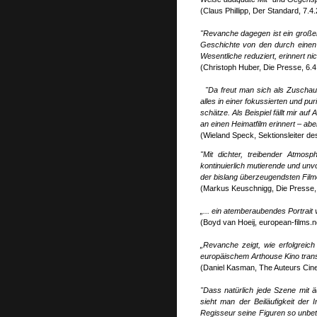
(Claus Phillipp, Der Standard, 7.4
"Revanche dagegen ist ein großer
Geschichte von den durch einen 
Wesentliche reduziert, erinnert ni
(Christoph Huber, Die Presse, 6.4
"Da freut man sich als Zuschau
alles in einer fokussierten und pu
schätze. Als Beispiel fällt mir au
an einen Heimatfilm erinnert – a
(Wieland Speck, Sektionsleiter d
"Mit dichter, treibender Atmos
kontinuierlich mutierende und un
der bislang überzeugendsten Filme
(Markus Keuschnigg, Die Presse,
„... ein atemberaubendes Portrait
(Boyd van Hoeij, european-films.n
„Revanche zeigt, wie erfolgreich
europäischem Arthouse Kino trans
(Daniel Kasman, The Auteurs Cin
"Dass natürlich jede Szene mit äu
sieht man der Beiläufigkeit der
Regisseur seine Figuren so unbetei