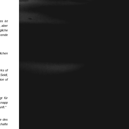
s ist
, aber
liche
ckende
lichen
rks of
Seidl,
ion of
gt für
 knapp
nft.“
ce des
khafte