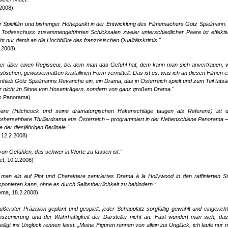
.2008)
 Spielfilm und bisheriger Höhepunkt in der Entwicklung des Filmemachers Götz Spielmann.
Todesschuss zusammengeführten Schicksalen zweier unterschiedlicher Paare ist effekti
cht nur damit an die Hochblüte des französischen Qualitätskrimis."
.2008)
er über einen Regisseur, bei dem man das Gefühl hat, dem kann man sich anvertrauen, w
ristischen, gewissermaßen kristallinen Form vermittelt. Das ist es, was ich an diesen Filmen 
f Anhieb Götz Spielmanns Revanche ein, ein Drama, das in Österreich spielt und zum Teil tatsä
ber nicht im Sinne von Hosenträgern, sondern von ganz großem Drama."
es Panorama)
phäre (Hitchcock und seine dramaturgischen Hakenschläge taugen als Referenz) ist d
vorhersehbare Thrillerdrama aus Österreich – programmiert in der Nebenschiene Panorama –
 der diesjährigen Berlinale."
 12.2 2008)
 von Gefühlen, das schwer in Worte zu fassen ist.“
et, 10.2.2008)
 man ein auf Plot und Charaktere zentriertes Drama à la Hollywood in den raffinierten St
ponieren kann, ohne es durch Selbstherrlichkeit zu behindern.“
ema, 18.2.2008)
ßerster Präzision geplant und gespielt, jeder Schauplatz sorgfältig gewählt und eingerichte
 Inszenierung und der Wahrhaftigkeit der Darsteller nicht an. Fast wundert man sich, da
ligt ins Unglück rennen lässt. „Meine Figuren rennen von allein ins Unglück, ich laufe nur m