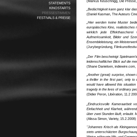
(Markus Keuschnigg, Die Presse,
STATEMENTS
KINOSTARTS
„Bedächtigkeit kann ganz klar da
PRESSESTIMMEN
(Daniel Kasman, The Auteurs Cin
FESTIVALS & PREISE
„
Hier werden keine Muster bedi
europäisches Kino, realistisches
wirklich jede Effekthascherei
Aufmerksamkeit, Bilder und Szen
Ensembleleistung, ein Meisterwerk
(Jurybegründung, Filmkunstfestiv
„Der Film bescheinigt Spielmann’
leidenschaftlicher Blick auf die m
(Shane Danielsen, indiewire.com,
„Another (great) surprise, shown 
a thriller in the first part, only
would have allowed this situation
tragedy in the lives of ordinary p
(Didier Peron, Libération, 11.2 200
„Eindrucksvolle Kameraarbeit v
Einfachheit und Klarheit, währen
über zwei Stunden läuft, erlaubt. 
(Alissa Simon, Variety, 15.2.2008)
"Johannes Krisch als Kleinganov
stets unterschätzten Burgschausp
Weise adäquate Mit- und Gegenspie