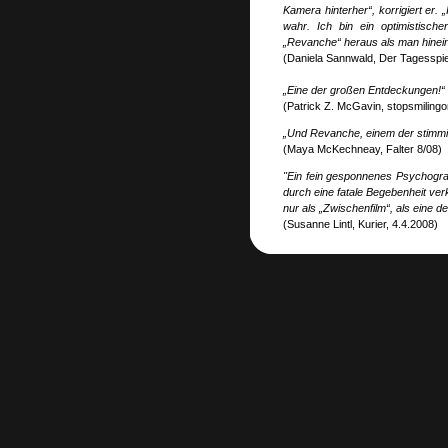
Kamera hinterher“, korrigiert e
wahr. Ich bin ein optimistisch
„Revanche“ heraus als man hinein
(Daniela Sannwald, Der Tagesspi
„Eine der großen Entdeckungen!“
(Patrick Z. McGavin, stopsmilingo
„Und Revanche, einem der stimmigst
(Maya McKechneay, Falter 8/08)
"Ein fein gesponnenes Psychogra
durch eine fatale Begebenheit verk
nur als „Zwischenfilm“, als eine 
(Susanne Lintl, Kurier, 4.4.2008)