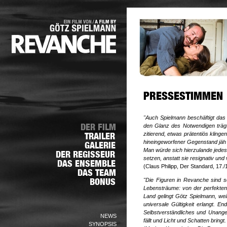
"Auch Spielmann beschäftigt das Sp
den Glanz des
Notwendigen trägt"
zitierend, etwas prätentiös kling
hineingeworfener Gegenstand jäh 
Man würde sich hierzulande jede
setzen, anstatt sie
resignativ und 
(Claus Philipp, Der Standard, 17./
"Die Figuren in Revanche sind s
Lebensträume: von der perfekten
Land gelingt Götz Spielmann, wei
universale
Gültigkeit erlangt. E
Selbstverständliches und Unange
NEWS
fällt und Licht und Schatten bring
SYNOPSIS