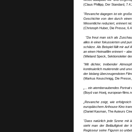
(Claus Phillipp, Der Standard, 7.4
"Revanche dagegen ist ein großer
Geschichte von den durch einen 
Wesentliche reduziert, erinnert ni
(Christoph Huber, Die Presse, 6.4
"Da freut man sich als Zuschau
alles in einer fokussierten und pu
schätze. Als Beispiel fällt mir au
an einen Heimatfilm erinnert – a
(Wieland Speck, Sektionsleiter d
"Mit dichter, treibender Atmos
kontinuierlich mutierende und un
der bislang überzeugendsten Filme
(Markus Keuschnigg, Die Presse,
„... ein atemberaubendes Portrait
(Boyd van Hoeij, european-films.n
„Revanche zeigt, wie erfolgreich
europäischem Arthouse Kino trans
(Daniel Kasman, The Auteurs Cin
"Dass natürlich jede Szene mit äu
sieht man der Beiläufigkeit der
Regisseur seine Figuren so unbetei