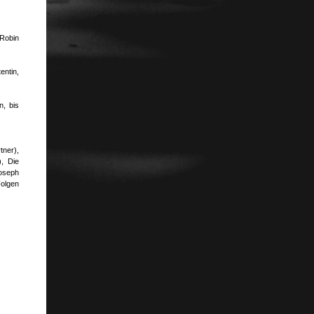
Robin
entin,
n, bis
tner),
, Die
Joseph
Folgen