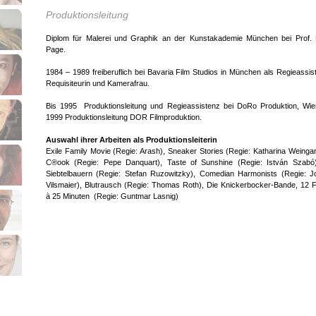
Produktionsleitung
Diplom für Malerei und Graphik an der Kunstakademie München bei Prof. 
Page.
1984 – 1989 freiberuflich bei Bavaria Film Studios in München als Regieassist
Requisiteurin und Kamerafrau.
Bis 1995 Produktionsleitung und Regieassistenz bei DoRo Produktion, Wie
1999 Produktionsleitung DOR Filmproduktion.
Auswahl ihrer Arbeiten als Produktionsleiterin
Exile Family Movie (Regie: Arash), Sneaker Stories (Regie: Katharina Weingar
C®ook (Regie: Pepe Danquart), Taste of Sunshine (Regie: István Szabó)
Siebtelbauern (Regie: Stefan Ruzowitzky), Comedian Harmonists (Regie: 
Vilsmaier), Blutrausch (Regie: Thomas Roth), Die Knickerbocker-Bande, 12 
à 25 Minuten (Regie: Guntmar Lasnig)