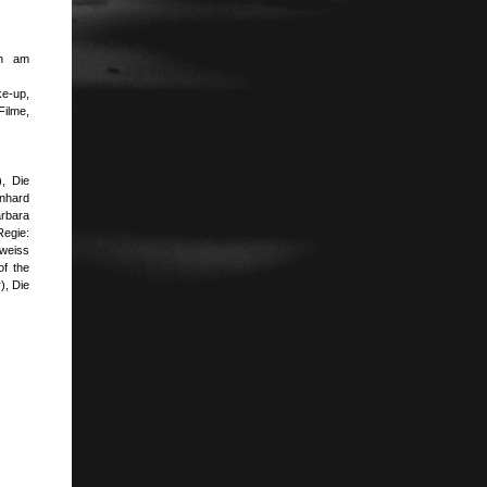
in am
e-up,
ilme,
), Die
nhard
arbara
Regie:
lweiss
of the
), Die