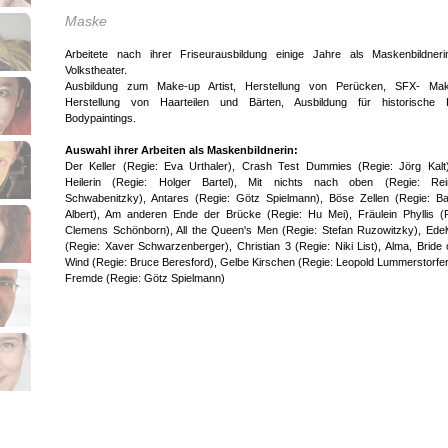
Maske
Arbeitete nach ihrer Friseurausbildung einige Jahre als Maskenbildner
Volkstheater.
Ausbildung zum Make-up Artist, Herstellung von Perücken, SFX- Mak
Herstellung von Haarteilen und Bärten, Ausbildung für historische F
Bodypaintings.
Auswahl ihrer Arbeiten als Maskenbildnerin:
Der Keller (Regie: Eva Urthaler), Crash Test Dummies (Regie: Jörg Kalt
Heilerin (Regie: Holger Bartel), Mit nichts nach oben (Regie: Rei
Schwabenitzky), Antares (Regie: Götz Spielmann), Böse Zellen (Regie: B
Albert), Am anderen Ende der Brücke (Regie: Hu Mei), Fräulein Phyllis (
Clemens Schönborn), All the Queen's Men (Regie: Stefan Ruzowitzky), Ede
(Regie: Xaver Schwarzenberger), Christian 3 (Regie: Niki List), Alma, Bride 
Wind (Regie: Bruce Beresford), Gelbe Kirschen (Regie: Leopold Lummerstorfer
Fremde (Regie: Götz Spielmann)