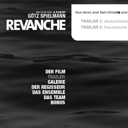
Vous devez avoir flash d'install� pour
TRAILER 1:
deutsch/öste
TRAILER 2:
französische