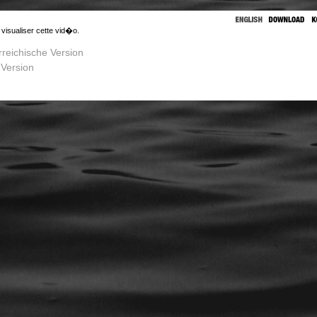
 visualiser cette vid�o.
rreichische Version
 Version