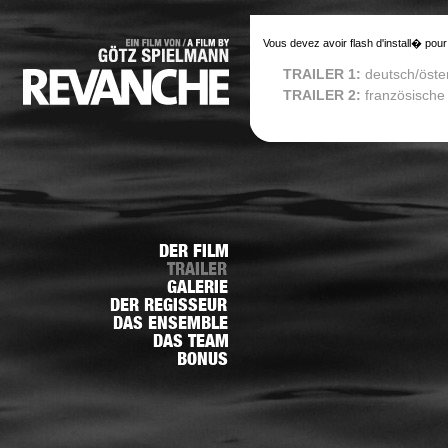
Vous devez avoir flash d'install� pour
TRAILER 1:
deutsch/öste
TRAILER 2:
französische