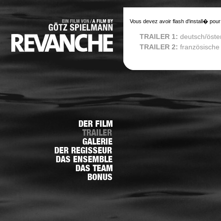
Vous devez avoir flash d'install� pour
TRAILER 1:
deutsch/öste
TRAILER 2:
französische