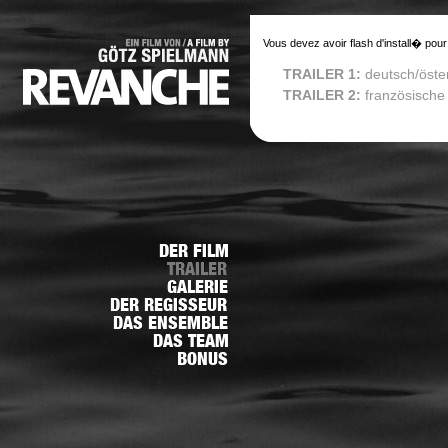
Vous devez avoir flash d'install� pour
TRAILER 1:
deutsch/öste
TRAILER 2:
französische