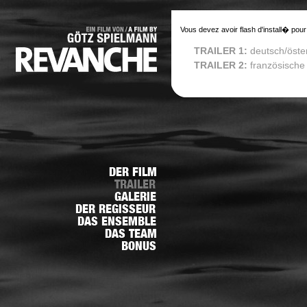
Vous devez avoir flash d'install� pour
TRAILER 1:
deutsch/öste
TRAILER 2:
französische