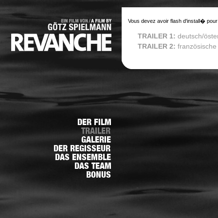
Vous devez avoir flash d'install� pour
TRAILER 1:
deutsch/öste
TRAILER 2:
französische