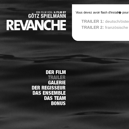
Vous devez avoir flash d'install� pour
TRAILER 1:
deutsch/öste
TRAILER 2:
französische