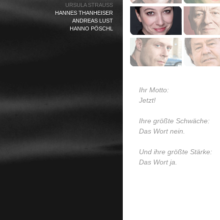
URSULA STRAUSS
HANNES THANHEISER
ANDREAS LUST
HANNO PÖSCHL
Ihr Motto:
Jetzt!
Ihre größte Schwäche:
Das Wort nein.
Und ihre größte Stärke:
Das Wort ja.