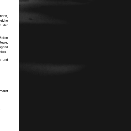
nerin,
eiche
n der
Zellen
Regie:
Jugend
eke).
h und
rmarkt
.