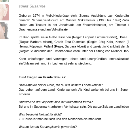
spielt Susanne
Geboren 1974 in Melk/Niederösterreich. Zuerst: Ausbildung zur Kindergärt
danach: Schauspielstudium am Wiener Volkstheater (1993 bis 1996).Zahlr
Rollen am Theater in der Josefstadt, am Ensembletheater, am Theater i
Drachengasse und am Volkstheater.
Im Kino spielte sie in Gelbe Kirschen (Regie: Leopold Lummerstorfer), Böse 
(Regie: Barbara Albert), Crash Test Dummies (Regie: Jörg Kalt), Kotsch (
Helmut Köpping), Fallen! (Regie: Barbara Albert) und zuletzt in Krankheit der 
(Regie: Studierende der Filmakademie Wien unter der Leitung von Michael Han
Kann unbefangen und verwegen, direkt und unergründlich, enthusiastisc
einfühlsam sein und: ihr Lachen ist sehr ansteckend.
Fünf Fragen an Ursula Strauss:
Drei Aspekte deiner Rolle, die du aus deinem Leben kennst?
Das Leben auf dem Land. Kinderwunsch. Als Kind wollte ich bei uns im Supe
arbeiten.
Und welche drei Aspekte sind dir vollkommen fremd?
Bei uns im Supermarkt arbeiten. Verheiratet sein. Die ganze Zeit am Land leben
Was bedeutet Heimat für dich?
Zu Hause ist man bei sich und den Menschen die man liebt.
Warum bist du Schauspielerin geworden?