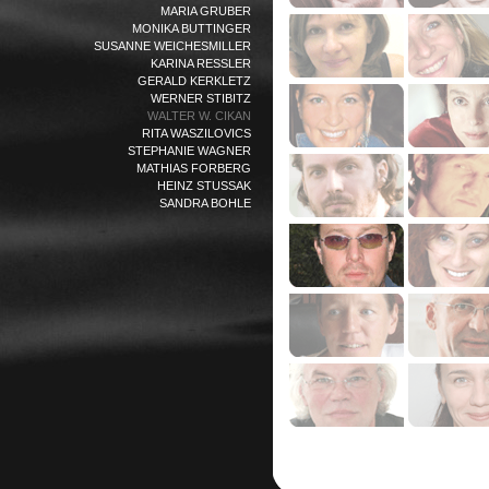
MARIA GRUBER
MONIKA BUTTINGER
SUSANNE WEICHESMILLER
KARINA RESSLER
GERALD KERKLETZ
WERNER STIBITZ
WALTER W. CIKAN
RITA WASZILOVICS
STEPHANIE WAGNER
MATHIAS FORBERG
HEINZ STUSSAK
SANDRA BOHLE