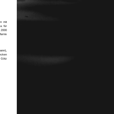
n mit
a. für
 2000
Marnix
ann),
necken
: Götz