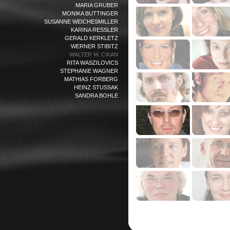
MARIA GRUBER
MONIKA BUTTINGER
SUSANNE WEICHESMILLER
KARINA RESSLER
GERALD KERKLETZ
WERNER STIBITZ
WALTER W. CIKAN
RITA WASZILOVICS
STEPHANIE WAGNER
MATHIAS FORBERG
HEINZ STUSSAK
SANDRA BOHLE