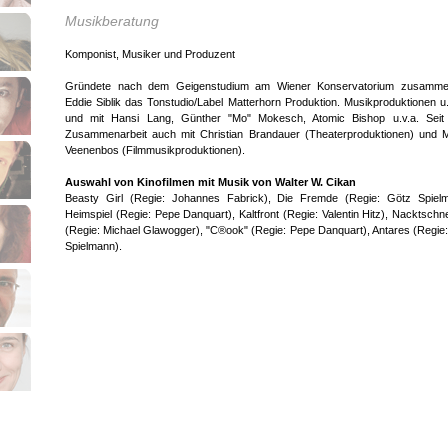
Musikberatung
Komponist, Musiker und Produzent
Gründete nach dem Geigenstudium am Wiener Konservatorium zusamme
Eddie Siblik das Tonstudio/Label Matterhorn Produktion. Musikproduktionen u.
und mit Hansi Lang, Günther "Mo" Mokesch, Atomic Bishop u.v.a. Seit
Zusammenarbeit auch mit Christian Brandauer (Theaterproduktionen) und 
Veenenbos (Filmmusikproduktionen).
Auswahl von Kinofilmen mit Musik von Walter W. Cikan
Beasty Girl (Regie: Johannes Fabrick), Die Fremde (Regie: Götz Spielm
Heimspiel (Regie: Pepe Danquart), Kaltfront (Regie: Valentin Hitz), Nacktsch
(Regie: Michael Glawogger), "C®ook" (Regie: Pepe Danquart), Antares (Regie
Spielmann).