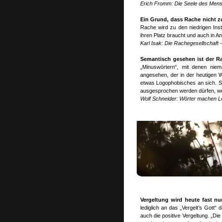
Erich Fromm: Die Seele des Mens
Ein Grund, dass Rache nicht zu
Rache wird zu den niedrigen Inst
ihren Platz braucht und auch in An
Karl Isak: Die Rachegesellschaft 
Semantisch gesehen ist der Ra
„Minuswörtern“, mit denen niem
angesehen, der in der heutigen 
etwas Logophobisches an sich. Si
ausgesprochen werden dürfen, weil
Wolf Schneider: Wörter machen L
Vergeltung wird heute fast n
lediglich an das „Vergelt’s Gott“
auch die positive Vergeltung. „Die