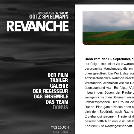
Dann kam der 11. September, de
der Folge einen nicht zu erwarten
verursachte Handlungen, die ei
offen geäußert. Ein Wort, das vo
sozialisatorischen Rahmen bildet
Verständnis. Archaisch wie die Ra
überraschend war. Es folgte Afg
Inbegriff des Bösen, der Rache „
wenigen kritischen Stimmen vers
unwidersprochen. Der Ground Zero
Rache. Eine ganze Nation sann na
sich dem Bedürfnis nach Rache 
Erziehungsinstrument. Heute ist d
gesellschaftlich en vogue ist, ste
Karl Isak: Die Rachegesellschaft 
TAGEBUCH
MATERIAL