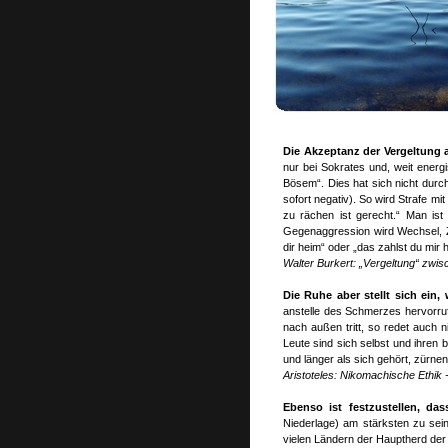
Die Akzeptanz der Vergeltung 
nur bei Sokrates und, weit ener
Bösem“. Dies hat sich nicht durc
sofort negativ). So wird Strafe mi
zu rächen ist gerecht.“ Man is
Gegenaggression wird Wechsel, Z
dir heim“ oder „das zahlst du mir 
Walter Burkert: „Vergeltung“ zwis
Die Ruhe aber stellt sich ein
anstelle des Schmerzes hervorruft
nach außen tritt, so redet auch 
Leute sind sich selbst und ihren
und länger als sich gehört, zürnen
Aristoteles: Nikomachische Ethik
Ebenso ist festzustellen, da
Niederlage) am stärksten zu sein
vielen Ländern der Hauptherd der 