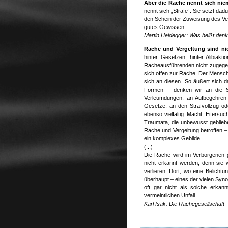
Aber die Rache nennt sich nie
nennt sich „Strafe“. Sie setzt da
den Schein der Zuweisung des Verd
gutes Gewissen.
Martin Heidegger: Was heißt den
Rache und Vergeltung sind nic
hinter Gesetzen, hinter Alibia
Racheausführenden nicht zugege
sich offen zur Rache. Der Mensch s
sich an diesen. So äußert sich d
Formen – denken wir an die St
Verleumdungen, an Aufbegehren
Gesetze, an den Strafvollzug o
ebenso vielfältig. Macht, Eifersu
Traumata, die unbewusst gebliebe
Rache und Vergeltung betroffen 
ein komplexes Gebilde.
(...)
Die Rache wird im Verborgenen g
nicht erkannt werden, denn sie w
verlieren. Dort, wo eine Belicht
überhaupt – eines der vielen Syno
oft gar nicht als solche erkannt
vermeintlichen Unfall.
Karl Isak: Die Rachegesellschaft 