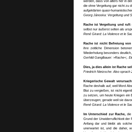
werden, dass von alters her in den
die ohne Vergeltung gar nicht zu 
aufgeklärten quasi-humanistische
Georg Jánoska: Vergeltung und S
Rache ist Vergeltung und ruf
selbst nur äußerst selten als ursp
René Girard: La Violence et le Sa
Rache ist nicht Befreiung von
ihre zeitliche Dimension beton
Wiederholung besonders deutlich, 
Gerhild Ganglbauer: >Rache<;. Ein 
Dies, ja dies allein ist Rache se
Friedrich Nietzsche: Also sprach 
Kriegerische Gewalt verursach
Rache deshalb auf, weil Mord Ab
Blut zu vergießen, ist nicht eige
zu setzen, um heute Kriegen ein
überzeugen; gerade weil sie davon
René Girard: La Violence et le Sa
Im Unterschied zur Rache,
die
Grund der Unwiderruflichkeit der 
Anfang dar und bleibt als solche
unerwartet ist, und die daher, 