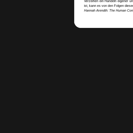
Verzeihen ein Handeln eigener un
ist, kann es von den Folgen diese
Hannah Arendth: The Human Condit